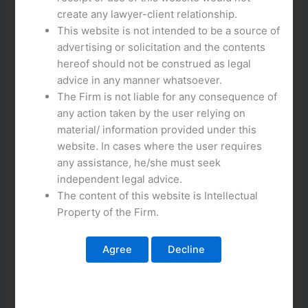
profitez d’une expérience de jeu fluide et sécurisée. Que
create any lawyer-client relationship.
vous soyez un joueur débutant ou expérimenté,
This website is not intended to be a source of
Alexandercasino offre une variété de jeux pour tous les
advertising or solicitation and the contents
niveaux. Inscrivez-vous dès maintenant et découvrez
hereof should not be construed as legal
pourquoi les joueurs français choisissent Alexandercasino
advice in any manner whatsoever.
pour leur expérience de jeu en ligne. Ne manquez pas non
The Firm is not liable for any consequence of
plus de consulter notre blog pour les dernières nouvelles et
any action taken by the user relying on
tendances du monde du casino en ligne.
material/ information provided under this
website. In cases where the user requires
any assistance, he/she must seek
independent legal advice.
The content of this website is Intellectual
Property of the Firm.