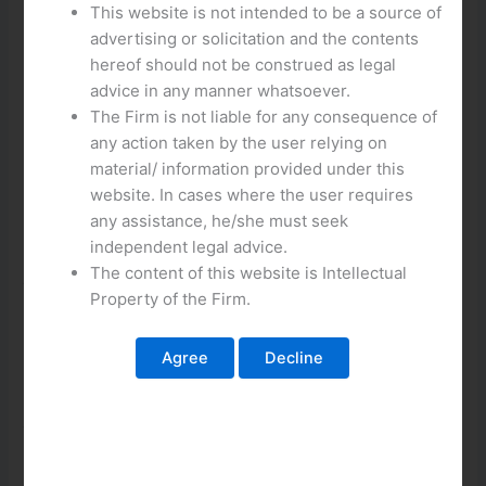
This website is not intended to be a source of
advertising or solicitation and the contents
hereof should not be construed as legal
advice in any manner whatsoever.
The Firm is not liable for any consequence of
any action taken by the user relying on
Descoperă Secretele Jocului Red Baron Evolution în
material/ information provided under this
Cazinourile Online Românești
website. In cases where the user requires
any assistance, he/she must seek
Descoperă Secretele Jocului Red Baron Evolution în
independent legal advice.
Cazinourile Online Românești. Această nouă versiune a
The content of this website is Intellectual
jocului de casino Red Baron este mai captivantă și plină de
Property of the Firm.
posibilități decât niciodată. Beneficii de grafică și sunet de
ultimă generație, precum și de o experiență de joc
autentică. Jocul oferă, de asemenea, o serie de funcții noi și
excitante, cum ar fi Free Spins și Multiplicatori. Descoperă
acum Secretele Jocului Red Baron Evolution și câștigă mari
în cazinourile online românești!
Red Baron Evolution: Ce Găsești în Cazinourile Online din