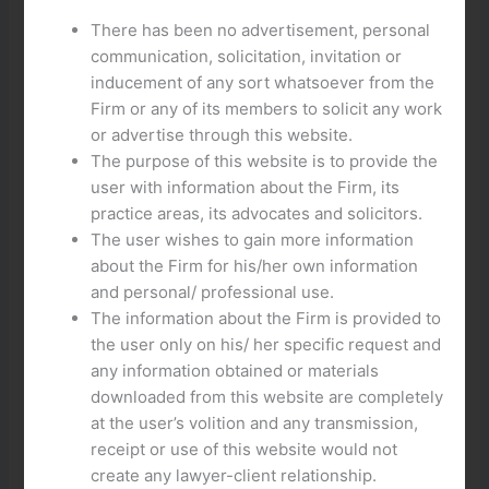
Descoperă Secretele Jocului Red Baron Evolution
în Cazinourile Online Românești
There has been no advertisement, personal
Red Baron Evolution: Ce Găsești în Cazinourile
communication, solicitation, invitation or
Online din România?
inducement of any sort whatsoever from the
Cum să Câștigi la Jocul Red Baron Evolution în
Firm or any of its members to solicit any work
Casinourile Online Române
or advertise through this website.
Jocul Red Baron Evolution: O Experiență Unică în
The purpose of this website is to provide the
Cazinourile Online din România
user with information about the Firm, its
Avantaje și Dezavantaje ale Jocului Red Baron
practice areas, its advocates and solicitors.
Evolution în Cazinourile Online Românești
The user wishes to gain more information
about the Firm for his/her own information
and personal/ professional use.
The information about the Firm is provided to
the user only on his/ her specific request and
any information obtained or materials
downloaded from this website are completely
at the user’s volition and any transmission,
receipt or use of this website would not
create any lawyer-client relationship.