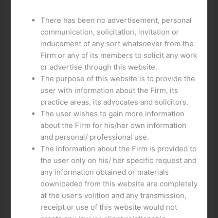
Spielgenuss auf höchstem Niveau: Warum
Magiuscasinos die beste Wahl für Online-Casino-
There has been no advertisement, personal
Spieler in Deutschland ist
communication, solicitation, invitation or
Sicherheit und Seriosität bei Magiuscasinos: Ihr
inducement of any sort whatsoever from the
vertrauenswürdiger Partner für Online-
Firm or any of its members to solicit any work
Casinospiele in Deutschland
or advertise through this website.
Die besten Online-Slots und Tischspiele bei
The purpose of this website is to provide the
Magiuscasinos: Entdecken Sie die Vielfalt des
user with information about the Firm, its
deutschen Online-Casinos
practice areas, its advocates and solicitors.
Magiuscasinos: Ihr Weg zum Erfolg im Online-
The user wishes to gain more information
Casino in Deutschland – Spielen Sie mit Vertrauen
about the Firm for his/her own information
and personal/ professional use.
The information about the Firm is provided to
the user only on his/ her specific request and
any information obtained or materials
downloaded from this website are completely
at the user’s volition and any transmission,
receipt or use of this website would not