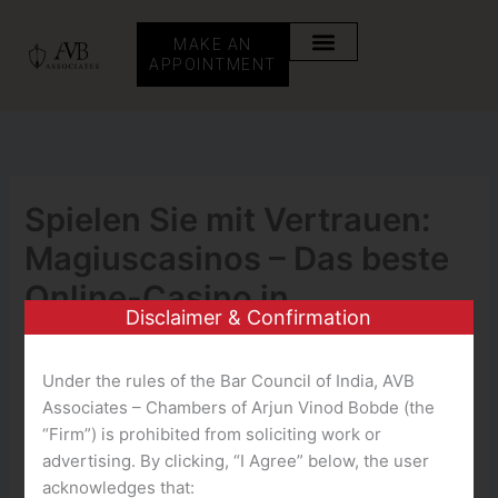
Skip
to
MAKE AN
content
APPOINTMENT
Spielen Sie mit Vertrauen:
Magiuscasinos – Das beste
Online-Casino in
Disclaimer & Confirmation
Deutschland
Under the rules of the Bar Council of India, AVB
By
teampmm
/
December 9, 2025
Associates – Chambers of Arjun Vinod Bobde (the
“Firm”) is prohibited from soliciting work or
advertising. By clicking, “I Agree” below, the user
Table of contents
acknowledges that: