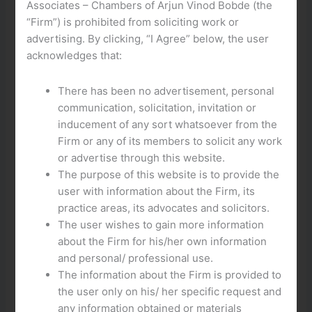
Associates – Chambers of Arjun Vinod Bobde (the
France
“Firm”) is prohibited from soliciting work or
Comment maximiser votre expérience de casino
advertising. By clicking, “I Agree” below, the user
en ligne en France avec le CasinoLab Casino
acknowledges that:
Bonus
Pourquoi le CasinoLab Casino Bonus est
There has been no advertisement, personal
incontournable pour les amateurs de casino en
communication, solicitation, invitation or
ligne en France
inducement of any sort whatsoever from the
Le CasinoLab Casino Bonus : la clé pour des
Firm or any of its members to solicit any work
heures de divertissement sur les casinos en ligne
or advertise through this website.
en France
The purpose of this website is to provide the
Les secrets du CasinoLab Casino Bonus pour
user with information about the Firm, its
booster votre bankroll sur les casinos en ligne en
practice areas, its advocates and solicitors.
France
The user wishes to gain more information
Ne manquez pas le CasinoLab Casino Bonus :
about the Firm for his/her own information
l’opportunité idéale pour jouer sur les meilleurs
and personal/ professional use.
casinos en ligne en France
The information about the Firm is provided to
the user only on his/ her specific request and
Découvrez les avantages du CasinoLab Casino Bonus pour
any information obtained or materials
vos sessions de jeu en ligne en France