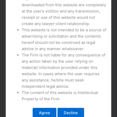
downloaded from this website are completely
at the user’s volition and any transmission,
Découvrez les avantages du CasinoLab Casino Bonus et
receipt or use of this website would not
boostez votre expérience de jeu en ligne en France.
create any lawyer-client relationship.
Profitez d’un généreux bonus de bienvenue pour
This website is not intended to be a source of
commencer votre aventure. Des promotions régulières et
advertising or solicitation and the contents
des offres spéciales vous attendent également, pour
hereof should not be construed as legal
maximiser vos gains. Le CasinoLab offre une large
advice in any manner whatsoever.
sélection de jeux, des machines à sous aux jeux de table en
The Firm is not liable for any consequence of
passant par le live casino. Jouez en toute sécurité et en
any action taken by the user relying on
toute confiance, avec des méthodes de paiement fiables et
material/ information provided under this
un service clientèle disponible 24h/24. Ne manquez pas
website. In cases where the user requires
l’opportunité de vivre une expérience de jeu unique et
any assistance, he/she must seek
récompensante, et découvrez tous les avantages du
independent legal advice.
CasinoLab Casino Bonus dès maintenant.
The content of this website is Intellectual
Property of the Firm.