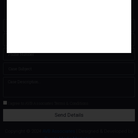
Send Us Your Inquiry
Name
Email
Phone
Subject
Description
Consent
I agree to AVB Associates Terms & Conditions
Send Details
Copyright © 2024
AVB Associates
| Designed & Developed by