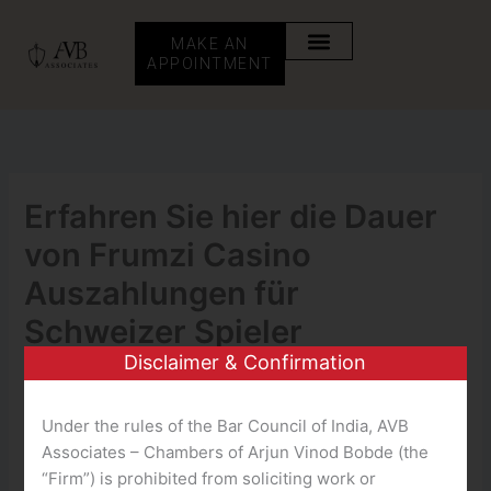
Skip
to
MAKE AN
content
APPOINTMENT
Erfahren Sie hier die Dauer
von Frumzi Casino
Auszahlungen für
Schweizer Spieler
Disclaimer & Confirmation
By
teampmm
/
December 4, 2025
Under the rules of the Bar Council of India, AVB
Associates – Chambers of Arjun Vinod Bobde (the
Table of contents
“Firm”) is prohibited from soliciting work or