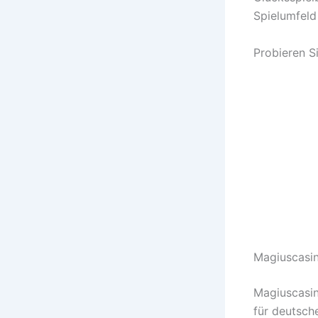
Spielumfeld 
Probieren S
Magiuscasin
Magiuscasin
für deutsche