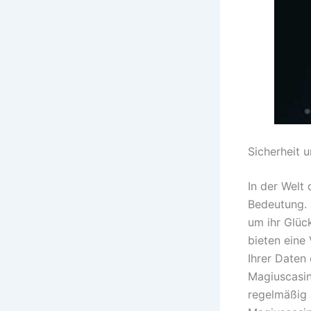
Sicherheit u
In der Welt 
Bedeutung. 
um ihr Glüc
bieten eine
Ihrer Daten
Magiuscasin
regelmäßig 