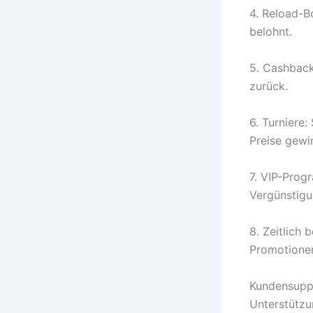
4. Reload-B
belohnt.
5. Cashback
zurück.
6. Turniere
Preise gewi
7. VIP-Prog
Vergünstigu
8. Zeitlich
Promotionen
Kundensuppo
Unterstütz