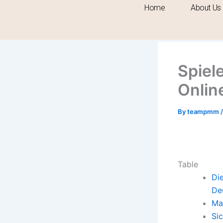
Skip
Home
About Us
to
content
Spiel
Onlin
By
teampmm
Table
Di
De
Ma
Sic