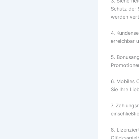
3. Sicherhe
Schutz der 
werden vert
4. Kundense
erreichbar u
5. Bonusang
Promotionen
6. Mobiles 
Sie Ihre Lie
7. Zahlungs
einschließl
8. Lizenzier
Glücksspielb