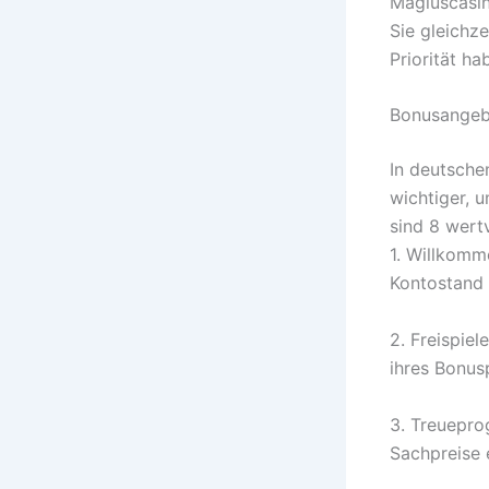
Magiuscasin
Sie gleichze
Priorität ha
Bonusangebo
In deutsch
wichtiger, 
sind 8 wertv
1. Willkomm
Kontostand 
2. Freispiel
ihres Bonu
3. Treuepro
Sachpreise 