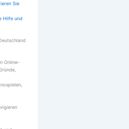
ieren Sie
 Hilfe und
 Deutschland
n Online-
 Gründe,
inospielen,
vigieren