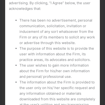
advertising. By clicking, “I Agree” below, the user
Finn de beste nettcasinoene for Avia Masters
acknowledges that:
Slottspil i Norge
Spill Avia Masters Slottspil med ekte penger
There has been no advertisement, personal
online i Norge
communication, solicitation, invitation or
Bonuser for Avia Masters Slottspil i norske
inducement of any sort whatsoever from the
nettcasinoer
Firm or any of its members to solicit any work
Hvilke strategier kan du bruke for å vinne på Avia
or advertise through this website.
Masters Slottspill?
The purpose of this website is to provide the
Sikkerhet og fair play i Avia Masters Slottspil
user with information about the Firm, its
online i Norge
practice areas, its advocates and solicitors.
Hvordan kan du spille Avia Masters Slottspil online i Norge?
The user wishes to gain more information
about the Firm for his/her own information
Hvis du vil spille Avia Masters Slottspil online i Norge, kan
and personal/ professional use.
du gjøre det på en sikker og pålitelig spillenettsted. Søk
The information about the Firm is provided to
etter et online casino som tilbyr spill fra et reputable
the user only on his/ her specific request and
spilleutvikler. Når du har funnet et passende casino, kan du
any information obtained or materials
opprette ein konto og gjøre ein innskudd. Deretter kan du
downloaded from this website are completely
søke etter Avia Masters Slottspill i casinets spillebibliotek
at the user’s volition and any transmission,