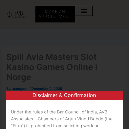
Skip
to
MAKE AN
content
APPOINTMENT
Spill Avia Masters Slot
Kasino Games Online i
Norge
By
teampmm
/
December 2, 2025
Disclaimer & Confirmation
Under the rules of the Bar Council of India, AVB
Contents
Associates – Chambers of Arjun Vinod Bobde (the
Hvordan kan du spille Avia Masters Slottspil
“Firm”) is prohibited from soliciting work or
online i Norge?