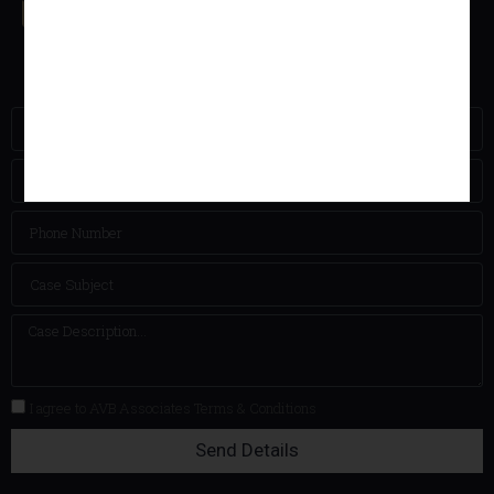
avbchambers@gmail.com
Send Us Your Inquiry
Name
Email
Phone
Subject
Description
Consent
I agree to AVB Associates Terms & Conditions
Send Details