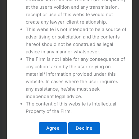
at the user’s volition and any transmission,
receipt or use of this website would not
create any lawyer-client relationship.
This website is not intended to be a source of
advertising or solicitation and the contents
hereof should not be construed as legal
advice in any manner whatsoever.
The Firm is not liable for any consequence of
any action taken by the user relying on
Τι είναι το Revery Play Casino; Μάθετε για την νέα
material/ information provided under this
προσφορά του καζίνο!
website. In cases where the user requires
any assistance, he/she must seek
Το Revery Play Casino είναι η νέα εκπληκτική πρόσφατη
independent legal advice.
προσφορά στο κosmos των καζινών!
The content of this website is Intellectual
Είναι ένα νέο καζίνο που προσφέρει ένα μοναδικό
Property of the Firm.
περιβάλλον ασφαλείας και ανυπόψιας παιγνίων.
Το Revery Play Casino παρέχει μια πληθώρα
περιεχομένου, συμπεριλαμβανούντας παιχνίδια καρτών,