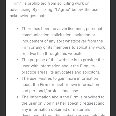
Τι είναι το Revery Play Casino; Μάθετε για την
“Firm”) is prohibited from soliciting work or
νέα προσφορά του καζίνο!
advertising. By clicking, “I Agree” below, the user
Πώς να παίξετε καζίνο στο διαδίκτυο; Οδηγίες
acknowledges that:
για την εγγραφή στο Revery Play
Τι διαφέρει το Revery Play Casino; Βρείτε τις
There has been no advertisement, personal
προκειμένες προσφορές
communication, solicitation, invitation or
Τα πιο διαδεktikά παιχνídia του καζίνου στο
inducement of any sort whatsoever from the
Revery Play
Firm or any of its members to solicit any work
Η ασφάλεια στο Revery Play Casino; Γιατί να
or advertise through this website.
επιλέξετε αυτό το καζίνο
The purpose of this website is to provide the
Πώς να πληρώσετε στο Revery Play Casino; Οι
user with information about the Firm, its
διαθέσιμες επιλογές πληρωμής
practice areas, its advocates and solicitors.
Συχνές Ερωτήσεις για τη νέα προσφορά του
The user wishes to gain more information
Revery Play Casino:
about the Firm for his/her own information
and personal/ professional use.
The information about the Firm is provided to
the user only on his/ her specific request and
any information obtained or materials
downloaded from this website are completely