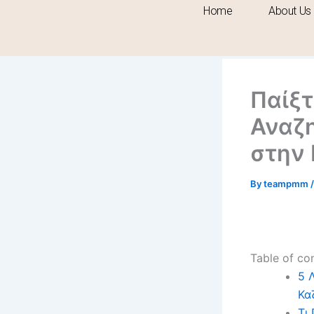
Skip
Home
About Us
to
content
Παίξτ
Αναζη
στην
By
teampmm
Table of co
5 
Κα
Τι