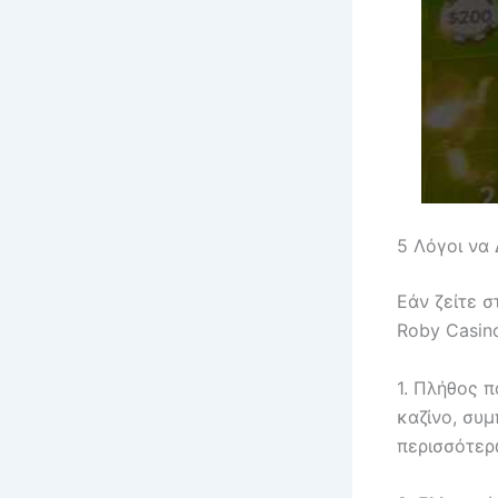
5 Λόγοι να 
Εάν ζείτε σ
Roby Casino
1. Πλήθος π
καζίνο, συμ
περισσότερ