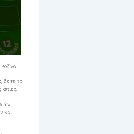
 Καζίνο
, δείτε το
 αιτίες.
ιδιών
ν και