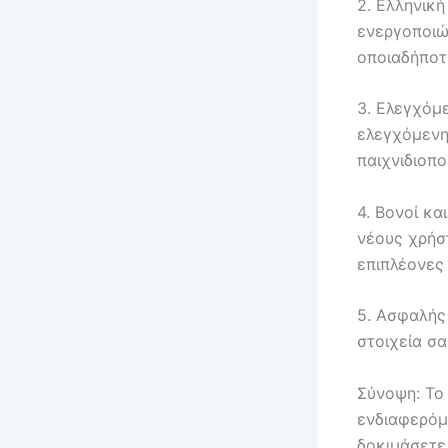
2. Ελληνική
ενεργοποιών
οποιαδήποτ
3. Ελεγχόμ
ελεγχόμενη
παιχνιδιοπο
4. Βονοί κ
νέους χρήσ
επιπλέονες 
5. Ασφαλής
στοιχεία σα
Σύνοψη: Το 
ενδιαφερόμε
δοκιμάσετε 