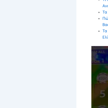
Αν
Τα
Πώ
Βα
Τα
Ελ