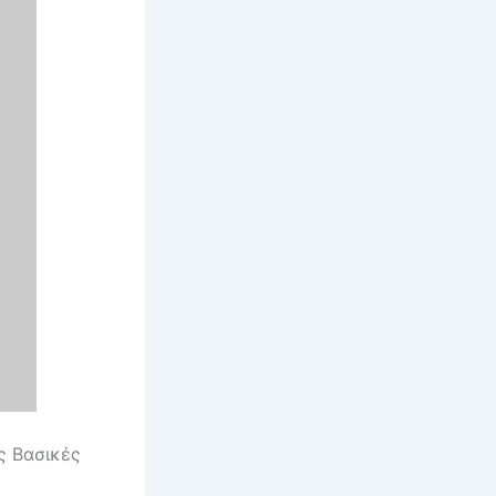
ς Βασικές