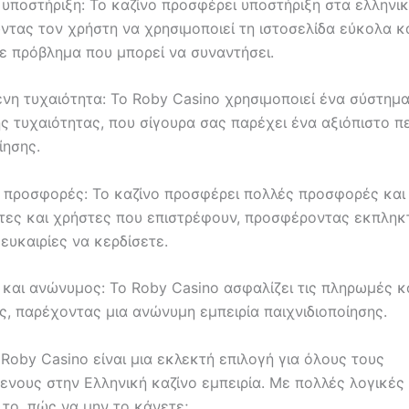
 υποστήριξη: Το καζίνο προσφέρει υποστήριξη στα ελληνικ
τας τον χρήστη να χρησιμοποιεί τη ιστοσελίδα εύκολα κα
ε πρόβλημα που μπορεί να συναντήσει.
ενη τυχαιότητα: Το Roby Casino χρησιμοποιεί ένα σύστημ
ς τυχαιότητας, που σίγουρα σας παρέχει ένα αξιόπιστο π
ίησης.
αι προσφορές: Το καζίνο προσφέρει πολλές προσφορές και
τες και χρήστες που επιστρέφουν, προσφέροντας εκπληκ
ευκαιρίες να κερδίσετε.
 και ανώνυμος: Το Roby Casino ασφαλίζει τις πληρωμές κ
ς, παρέχοντας μια ανώνυμη εμπειρία παιχνιδιοποίησης.
Roby Casino είναι μια εκλεκτή επιλογή για όλους τους
νους στην Ελληνική καζίνο εμπειρία. Με πολλές λογικές 
το, πώς να μην το κάνετε;