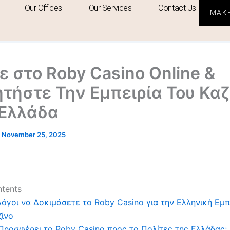
Our Offices
Our Services
Contact Us
MAK
ε στο Roby Casino Online &
τήστε Την Εμπειρία Του Καζ
 Ελλάδα
/
November 25, 2025
ntents
Λόγοι να Δοκιμάσετε το Roby Casino για την Ελληνική Εμπ
ζίνο
 Προσφέρει το Roby Casino προς το Πολίτες της Ελλάδας;