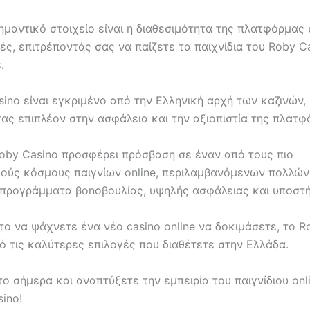
μαντικό στοιχείο είναι η διαθεσιμότητα της πλατφόρμας 
ς, επιτρέποντάς σας να παίζετε τα παιχνίδια του Roby C
.
ino είναι εγκριμένο από την Ελληνική αρχή των καζινών,
ας επιπλέον στην ασφάλεια και την αξιοπιστία της πλατφ
Roby Casino προσφέρει πρόσβαση σε έναν από τους πιο
ούς κόσμους παιγνίων online, περιλαμβανόμενων πολλών
, προγράμματα βonoβουλίας, υψηλής ασφάλειας και υποστή
το να ψάχνετε ένα νέο casino online να δοκιμάσετε, το R
πό τις καλύτερες επιλογές που διαθέτετε στην Ελλάδα.
ο σήμερα και αναπτύξετε την εμπειρία του παιγνίδιου onl
ino!