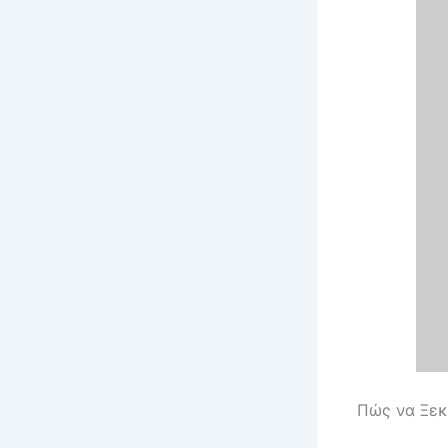
Πώς να Ξεκ