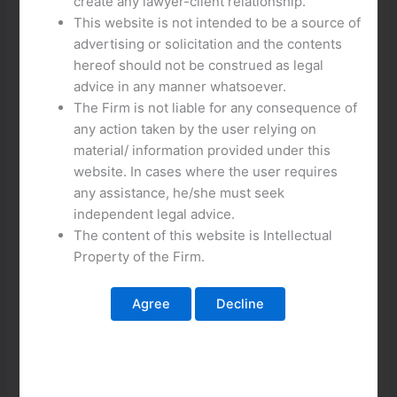
create any lawyer-client relationship.
This website is not intended to be a source of
advertising or solicitation and the contents
Oscar Spin: Die ultimative Online-Casino Erfahrung in
hereof should not be construed as legal
Deutschland
advice in any manner whatsoever.
The Firm is not liable for any consequence of
Entdecke das ultimative Online-Casino Erlebnis in
any action taken by the user relying on
Deutschland mit Oscar Spin! Genieße eine riesige Auswahl
material/ information provided under this
an Spielautomaten, Tischspielen und Live-Dealer-Spielen.
website. In cases where the user requires
Oscar Spin ist bekannt für seine benutzerfreundliche
any assistance, he/she must seek
Oberfläche,
oscarspin
schnelle Auszahlungen und
independent legal advice.
hervorragenden Kundenservice. Spielen Sie jetzt und
The content of this website is Intellectual
erhalten Sie einen großzügigen Willkommensbonus. Egal,
Property of the Firm.
ob Sie ein erfahrener Spieler oder ein Neuling sind, Oscar
Spin bietet eine sichere und unterhaltsame Spielumgebung.
Treten Sie noch heute bei und erleben Sie die Aufregung
des Online-Glücksspiels auf höchstem Niveau!