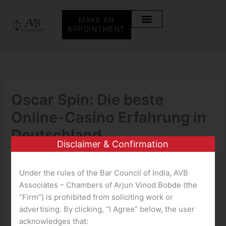
Skip
to
MAKE AN
content
APPOINTMENT
Oscar Spin: Die beste
Online-Casino Erfahrung in
Deutschland
Disclaimer & Confirmation
By
teampmm
/
November 25, 2025
Under the rules of the Bar Council of India, AVB
Associates – Chambers of Arjun Vinod Bobde (the
“Firm”) is prohibited from soliciting work or
Contents
advertising. By clicking, “I Agree” below, the user
Oscar Spin: Die ultimative Online-Casino
acknowledges that:
Erfahrung in Deutschland