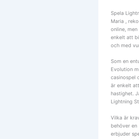
Spela Light
Maria , reko
online, men 
enkelt att b
och med vunn
Som en entu
Evolution m
casinospel o
är enkelt at
hastighet. 
Lightning S
Vilka är kra
behöver en i
erbjuder spe