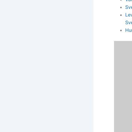
Sve
Lev
Sv
Hu