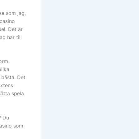
se som jag,
 casino
el. Det är
g har till
torm
lika
 bästa. Det
ixtens
sätta spela
? Du
casino som