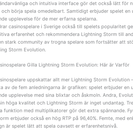
ndarvänliga och intuitiva interface gör det också lätt för 
a och börja spela omedelbart. Samtidigt erbjuder spelet e
de upplevelse för de mer erfarna spelarna.
drar casinospelare i Sverige också till spelets popularitet g
sitiva erfarenhet och rekommendera Lightning Storm till and
en stark community av trogna spelare som fortsätter att st
ning Storm Evolution.
sinospelare Gilla Lightning Storm Evolution: Här är Varför
sinospelare uppskattar allt mer Lightning Storm Evolution –
sta av de fem anledningarna är grafiken: spelet erbjuder en
de upplevelse med sina blixtar och åskmoln. Andra, Evolu
sin höga kvalitet och Lightning Storm är inget undantag. Tr
ka funktion med multiplikatorer gör det extra spännande. Fy
torm erbjuder också en hög RTP på 96,40%. Femte, med en
ign är spelet lätt att spela oavsett er erfarenhetsnivå.