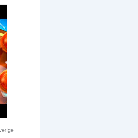
verige