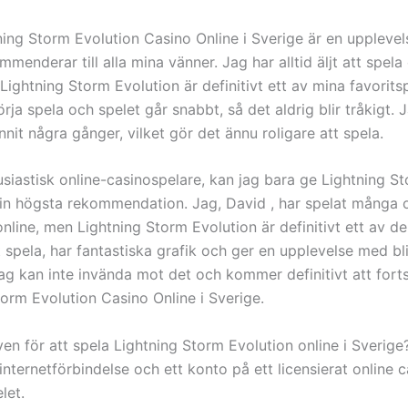
ning Storm Evolution Casino Online i Sverige är en upplevel
mmenderar till alla mina vänner. Jag har alltid äljt att spela
Lightning Storm Evolution är definitivt ett av mina favoritsp
örja spela och spelet går snabbt, så det aldrig blir tråkigt. Ja
it några gånger, vilket gör det ännu roligare att spela.
siastisk online-casinospelare, kan jag bara ge Lightning S
in högsta rekommendation. Jag, David , har spelat många o
nline, men Lightning Storm Evolution är definitivt ett av de
t spela, har fantastiska grafik och ger en upplevelse med bl
Jag kan inte invända mot det och kommer definitivt att fort
torm Evolution Casino Online i Sverige.
ven för att spela Lightning Storm Evolution online i Sverige
nternetförbindelse och ett konto på ett licensierat online 
let.