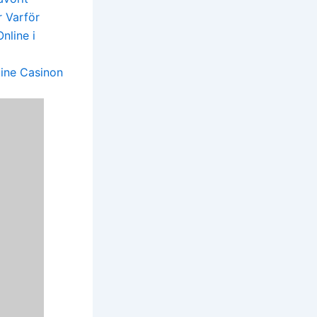
r Varför
nline i
line Casinon