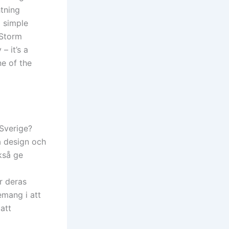
htning
d simple
 Storm
– it’s a
ne of the
 Sverige?
a design och
kså ge
r deras
emang i att
att