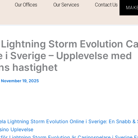
Our Offices
Our Services
Contact Us
MAK
 Lightning Storm Evolution C
e i Sverige – Upplevelse med
ens hastighet
/
November 19, 2025
ela Lightning Storm Evolution Online i Sverige: En Snabb 
sino Uplevelse
för Lightning Storm Evolution är Casinospelare i Sverige F