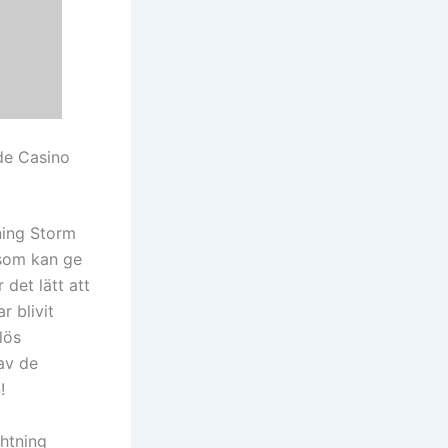
de Casino
ning Storm
 som kan ge
 det lätt att
r blivit
lös
 av de
!
ghtning