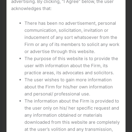
Comprendre les délais de retrait au Rolldorado
advertising. By clicking, “I Agree” below, the user
Casino : une étape clé pour jouer en ligne en toute
acknowledges that:
tranquillité en France
Le temps de retrait au Rolldorado Casino : tout ce
There has been no advertisement, personal
qu’il faut savoir pour un jeu en ligne sécurisé en
communication, solicitation, invitation or
France
inducement of any sort whatsoever from the
Découvrez les délais de retrait au Rolldorado
Firm or any of its members to solicit any work
Casino et jouez sereinement en ligne en France
or advertise through this website.
Jouez en toute sécurité sur Rolldorado Casino :
The purpose of this website is to provide the
une exploration des délais de retrait pour les
user with information about the Firm, its
joueurs français
practice areas, its advocates and solicitors.
The user wishes to gain more information
Comprendre les délais de retrait au Rolldorado Casino : une
about the Firm for his/her own information
étape clé pour jouer en ligne en toute tranquillité en France
and personal/ professional use.
The information about the Firm is provided to
Si vous êtes un joueur français à la recherche d’un casino
the user only on his/ her specific request and
en ligne fiable, vous avez peut-être entendu parler du
any information obtained or materials
Rolldorado Casino. Mais avant de vous lancer dans le jeu, il
downloaded from this website are completely
est important de comprendre les délais de retrait.
at the user’s volition and any transmission,