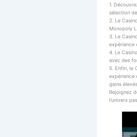
1. Découvrez
sélection d
2. Le Casin
Monopoly Li
3. Le Casino
expérience 
4. Le Casin
avec des fo
5. Enfin, le
expérience 
gains élevé
Rejoignez d
l’univers p