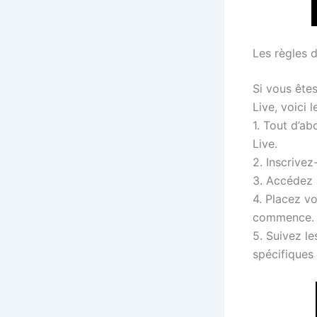
Les règles 
Si vous ête
Live, voici 
1. Tout d’ab
Live.
2. Inscrive
3. Accédez 
4. Placez v
commence.
5. Suivez le
spécifiques 