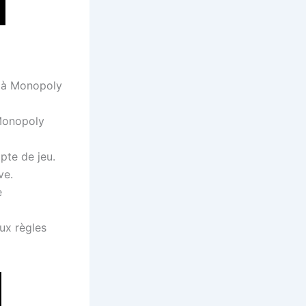
r à Monopoly
 Monopoly
pte de jeu.
ve.
e
aux règles