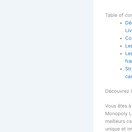
Table of co
Dé
Li
Co
Le
Le
fra
St
cas
Découvrez l
Vous êtes à 
Monopoly Li
meilleurs c
unique et i