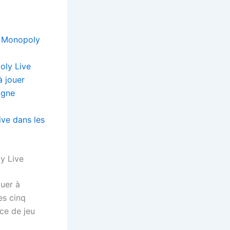
 à Monopoly
oly Live
 jouer
igne
ve dans les
y Live
ouer à
es cinq
ce de jeu