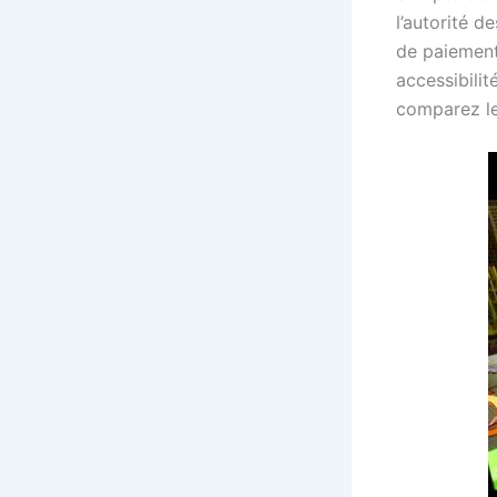
l’autorité 
de paiement 
accessibilit
comparez le