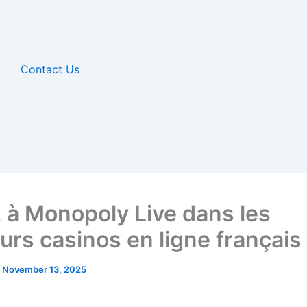
Contact Us
 à Monopoly Live dans les
eurs casinos en ligne français
/
November 13, 2025