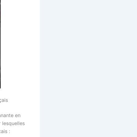
çais
nnante en
 lesquelles
ais :