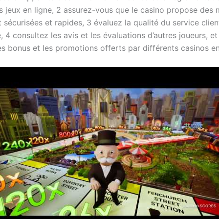
des jeux en ligne, 2 assurez-vous que le casino propose des
sécurisées et rapides, 3 évaluez la qualité du service clien
é, 4 consultez les avis et les évaluations d’autres joueurs, et
s bonus et les promotions offerts par différents casinos en