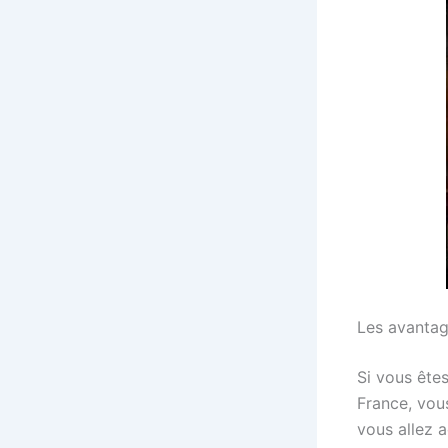
Les avantag
Si vous ête
France, vou
vous allez a