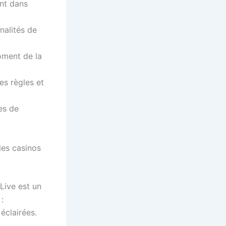
ent dans
nalités de
moment de la
es règles et
es de
les casinos
Live est un
:
éclairées.